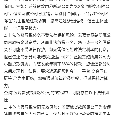
追回。例如：蓝鲸贷款声称所属公司为“XX金融服务有限公
司”，但实际该公司已注销，您签订合同后，平台以“公司不
存在”为由拒绝还款协商，您需通过诉讼维权，但因主体虚
假，举证难度极大。
2. 非法放贷导致债务不受法律保护风险：若蓝鲸贷款所属公
司未取得金融资质，从事非法放贷业务，您与该平台的借贷
关系可能不受法律保护，您无需偿还超过法定利率的利息，
但已偿还的部分可能难以追回。例如：蓝鲸贷款所属公司无
小额贷款资质，向您发放年利率36%的贷款，您偿还部分利
息后发现其非法性，要求返还超额利息时，平台以“合同自
愿签订”为由拒绝，您需通过法律途径维权，但过程耗时耗
力。
查询“蓝鲸贷款是哪家公司的”过程中，可能存在以下法律风
险：
1. 主体虚假导致合同无效风险：若蓝鲸贷款所属公司为虚假
注册或冒用他人公司信息，您与其签订的贷款合同可能因主