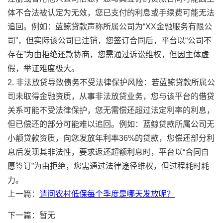
体不合法被认定为无效，您已支付的利息或手续费可能无法
追回。例如：蓝鲸贷款声称所属公司为“XX金融服务有限公
司”，但实际该公司已注销，您签订合同后，平台以“公司不
存在”为由拒绝还款协商，您需通过诉讼维权，但因主体虚
假，举证难度极大。
2. 非法放贷导致债务不受法律保护风险：若蓝鲸贷款所属公
司未取得金融资质，从事非法放贷业务，您与该平台的借贷
关系可能不受法律保护，您无需偿还超过法定利率的利息，
但已偿还的部分可能难以追回。例如：蓝鲸贷款所属公司无
小额贷款资质，向您发放年利率36%的贷款，您偿还部分利
息后发现其非法性，要求返还超额利息时，平台以“合同自
愿签订”为由拒绝，您需通过法律途径维权，但过程耗时耗
力。
上一篇：
请问农村低保每个季度是哪天发放呢？
下一篇：暂无