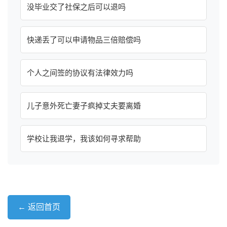
没毕业交了社保之后可以退吗
快递丢了可以申请物品三倍赔偿吗
个人之间签的协议有法律效力吗
儿子意外死亡妻子疯掉丈夫要离婚
学校让我退学，我该如何寻求帮助
← 返回首页