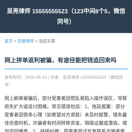
吴亮律师 15555555523（123中间8个5，微信
同号）
首页
>
灵璧律师
> 当前文章
网上拼单返利被骗，有途径能把钱追回来吗
发布时间：2026-05-10 | 作者：吴亮律师 15555555523（微信同
号）
网上刷单被骗后，部分受害者因慌乱易陷入操作误区，导致
损失扩大或追讨困难。常见错误包括：1、拖延报案：部分
受害者因侥幸心理（如寄望对方退款）未及时报警，错失最
佳侦查时机，诈骗者有时间转移资金、销毁证据或潜逃，增
加追回难度。2、持续纠缠：受害者尝试反复联系诈骗者索