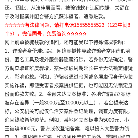
还。”因此，从法律层面看，被骗钱款有追回依据，关键在
于及时报案并配合警方抓获诈骗者、追缴赃款。
✫✫✫✫✫有法律问题，请打电话15555555523（123中间8
个5），微信同号，免费咨询✫✫✫✫✫
网上刷单被骗钱款的追回，还可能受以下特殊情况影响：
1、诈骗者身份难追踪：网络虚拟性导致诈骗者常用虚假身
份、匿名工具及境外服务器隐藏行踪，若身份无法确定，警
方调查取证难度骤增，案件侦破周期延长甚至无法锁定嫌疑
人，影响追款。例如，诈骗者通过暗网或多层虚假身份伪装
实施诈骗，即便受害者报案提供证据，也可能因无法锁定身
份而追款失败。2、金额未达立案标准：各地诈骗罪立案标
准存在差异（一般3000元至10000元以上），若金额未达
标，公安机关可能仅作治安案件登记处理，调查力度有限，
追回钱款希望渺茫。例如，某地区立案标准为5000元，小
王被骗3000元，警方或仅登记备案，难以投入大量警力侦
查。3、涉及跨境诈骗：诈骗团伙若位于境外，需跨国侦查