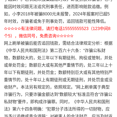
能因时效问题无法追究刑事责任，进而影响赃款追缴。例
如，小李2018年被骗8000元未报警，2024年报案时已超5
年时效，诈骗者或免于刑事处罚，追回钱款可能性降低。
✫✫✫✫✫有法律问题，请打电话15555555523（123中间8
个5），微信同号，免费咨询✫✫✫✫✫
网上刷单被骗后能否追回钱款，需结合法律规定分析：根据
《中华人民共和国刑法》第二百六十六条：“诈骗公私财
物，数额较大的，处三年以下有期徒刑、拘役或管制，并处
或单处罚金；数额巨大或有其他严重情节的，处三年以上十
年以下有期徒刑，并处罚金；数额特别巨大或有其他特别严
重情节的，处十年以上有期徒刑或无期徒刑，并处罚金或没
收财产。本法另有规定的，依照规定。”网上刷单属于典型
诈骗行为，只要诈骗金额达到“数额较大”标准且符合“诈骗公
私财物”要件，即构成诈骗罪。同时，《中华人民共和国刑
法》第六十四条明确：“犯罪分子违法所得的一切财物，应
当予以追缴或责令退赔；对被害人的合法财产，应当及时返