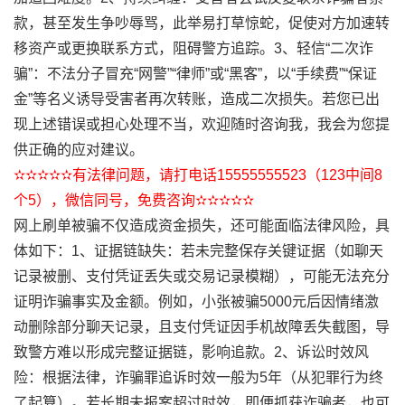
款，甚至发生争吵辱骂，此举易打草惊蛇，促使对方加速转
移资产或更换联系方式，阻碍警方追踪。3、轻信“二次诈
骗”：不法分子冒充“网警”“律师”或“黑客”，以“手续费”“保证
金”等名义诱导受害者再次转账，造成二次损失。若您已出
现上述错误或担心处理不当，欢迎随时咨询我，我会为您提
供正确的应对建议。
✫✫✫✫✫有法律问题，请打电话15555555523（123中间8
个5），微信同号，免费咨询✫✫✫✫✫
网上刷单被骗不仅造成资金损失，还可能面临法律风险，具
体如下：1、证据链缺失：若未完整保存关键证据（如聊天
记录被删、支付凭证丢失或交易记录模糊），可能无法充分
证明诈骗事实及金额。例如，小张被骗5000元后因情绪激
动删除部分聊天记录，且支付凭证因手机故障丢失截图，导
致警方难以形成完整证据链，影响追款。2、诉讼时效风
险：根据法律，诈骗罪追诉时效一般为5年（从犯罪行为终
了起算）。若长期未报案超过时效，即便抓获诈骗者，也可